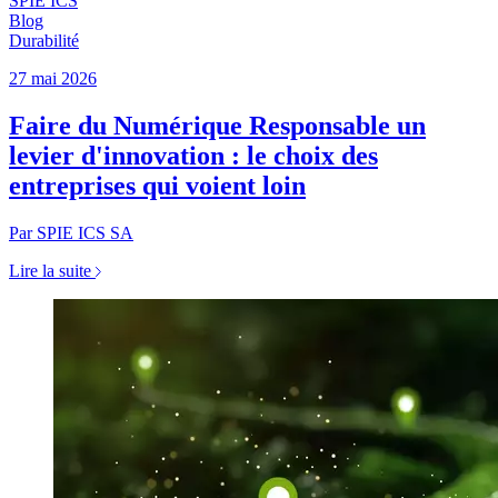
SPIE ICS
Blog
Durabilité
27 mai 2026
Faire du Numérique Responsable un
levier d'innovation : le choix des
entreprises qui voient loin
Par SPIE ICS SA
Lire la suite