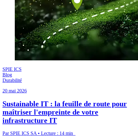
SPIE ICS
Blog
Durabilité
20 mai 2026
Sustainable IT : la feuille de route pour
maîtriser l'empreinte de votre
infrastructure IT
Par SPIE ICS SA • Lecture : 14 min