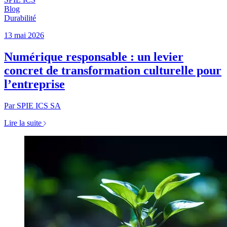
Blog
Durabilité
13 mai 2026
Numérique responsable : un levier
concret de transformation culturelle pour
l’entreprise
Par SPIE ICS SA
Lire la suite