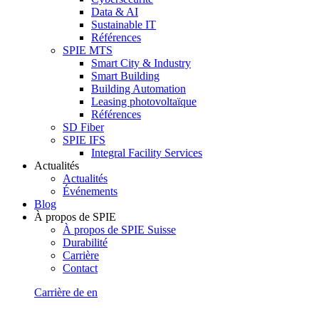
Data & AI
Sustainable IT
Références
SPIE MTS
Smart City & Industry
Smart Building
Building Automation
Leasing photovoltaïque
Références
SD Fiber
SPIE IFS
Integral Facility Services
Actualités
Actualités
Événements
Blog
À propos de SPIE
À propos de SPIE Suisse
Durabilité
Carrière
Contact
Carrière
de
en