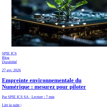
SPIE ICS
Blog
Durabilité
27 avr. 2026
Empreinte environnementale du
Numérique : mesurez pour piloter
Par SPIE ICS SA · Lecture : 7 min
Lire la suite