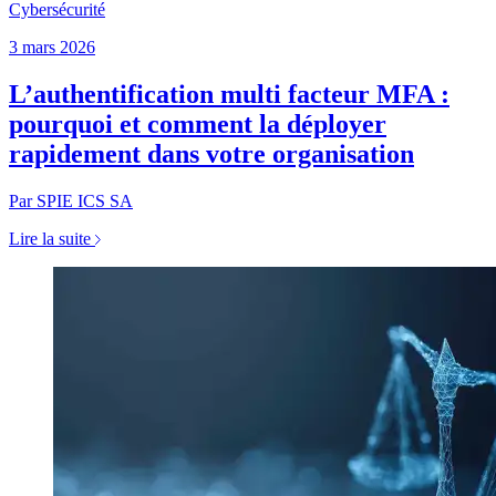
Cybersécurité
3 mars 2026
L’authentification multi facteur MFA :
pourquoi et comment la déployer
rapidement dans votre organisation
Par SPIE ICS SA
Lire la suite