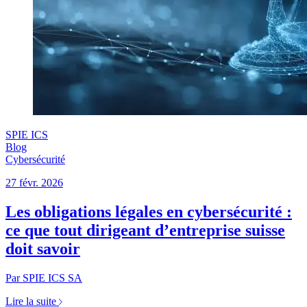
SPIE ICS
Blog
Cybersécurité
27 févr. 2026
Les obligations légales en cybersécurité :
ce que tout dirigeant d’entreprise suisse
doit savoir
Par SPIE ICS SA
Lire la suite