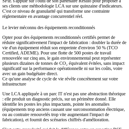
SPIE s'appuie sur l'outil de son partenaire Resilio pour proposer à
ses clients une méthodologie LCA sur une quinzaine d'indicateurs.
C'est ce niveau de granularité qui transforme une contrainte
réglementaire en avantage concurrentiel réel.
Le levier méconnu des équipements reconditionnés
Opter pour des équipements reconditionnés certifiés permet de
réduire significativement l'impact de fabrication : doubler la durée de
vie d'un équipement réduit son empreinte d'environ 50 % (TCO
Certified, ADEME). Pour une flotte de 500 postes de travail
renouvelée sur cinq ans, le gain environnemental peut représenter
plusieurs dizaines de tonnes de CO₂ équivalent évitées, sans impact
significatif sur la performance opérationnelle ni sur les coûts, voire
avec un gain budgétaire direct.
Ce qu'une analyse de cycle de vie révèle concrètement sur votre
infrastructure
Une LCA appliquée à un parc IT n'est pas une abstraction théorique
: elle produit un diagnostic précis, sur un périmètre donné. Elle
identifie les postes les plus impactants, pointe les anomalies
(équipements trop anciens causant une surconsommation électrique,
ou au contraire renouvelés trop vite augmentant l'impact de
fabrication), et fournit des scénarios chiffrés d'amélioration.