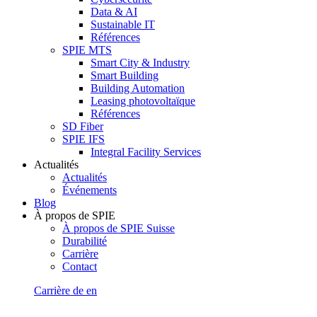
Data & AI
Sustainable IT
Références
SPIE MTS
Smart City & Industry
Smart Building
Building Automation
Leasing photovoltaïque
Références
SD Fiber
SPIE IFS
Integral Facility Services
Actualités
Actualités
Événements
Blog
À propos de SPIE
À propos de SPIE Suisse
Durabilité
Carrière
Contact
Carrière
de
en