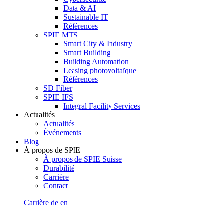
Data & AI
Sustainable IT
Références
SPIE MTS
Smart City & Industry
Smart Building
Building Automation
Leasing photovoltaïque
Références
SD Fiber
SPIE IFS
Integral Facility Services
Actualités
Actualités
Événements
Blog
À propos de SPIE
À propos de SPIE Suisse
Durabilité
Carrière
Contact
Carrière
de
en