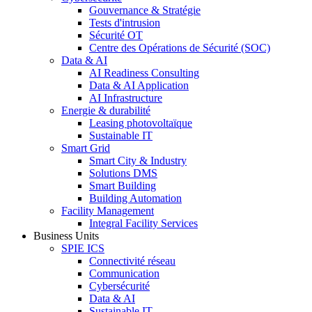
Gouvernance & Stratégie
Tests d'intrusion
Sécurité OT
Centre des Opérations de Sécurité (SOC)
Data & AI
AI Readiness Consulting
Data & AI Application
AI Infrastructure
Energie & durabilité
Leasing photovoltaïque
Sustainable IT
Smart Grid
Smart City & Industry
Solutions DMS
Smart Building
Building Automation
Facility Management
Integral Facility Services
Business Units
SPIE ICS
Connectivité réseau
Communication
Cybersécurité
Data & AI
Sustainable IT