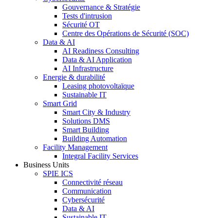
Gouvernance & Stratégie
Tests d'intrusion
Sécurité OT
Centre des Opérations de Sécurité (SOC)
Data & AI
AI Readiness Consulting
Data & AI Application
AI Infrastructure
Energie & durabilité
Leasing photovoltaïque
Sustainable IT
Smart Grid
Smart City & Industry
Solutions DMS
Smart Building
Building Automation
Facility Management
Integral Facility Services
Business Units
SPIE ICS
Connectivité réseau
Communication
Cybersécurité
Data & AI
Sustainable IT