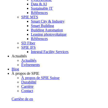
Data & AI
Sustainable IT
Références
SPIE MTS
Smart City & Industry
Smart Building
Building Automation
Leasing photovoltaïque
Références
SD Fiber
SPIE IFS
Integral Facility Services
Actualités
Actualités
Événements
Blog
À propos de SPIE
À propos de SPIE Suisse
Durabilité
Carrière
Contact
Carrière
de
en