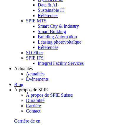
Data & AI
Sustainable IT
Références
SPIE MTS
Smart City & Industry
Smart Building
Building Automation
Leasing photovoltaïque
Références
SD Fiber
SPIE IFS
Integral Facility Services
Actualités
Actualités
Événements
Blog
À propos de SPIE
À propos de SPIE Suisse
Durabilité
Carrière
Contact
Carrière
de
en