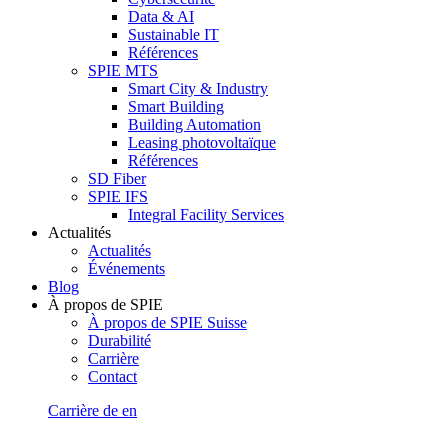
Data & AI
Sustainable IT
Références
SPIE MTS
Smart City & Industry
Smart Building
Building Automation
Leasing photovoltaïque
Références
SD Fiber
SPIE IFS
Integral Facility Services
Actualités
Actualités
Événements
Blog
À propos de SPIE
À propos de SPIE Suisse
Durabilité
Carrière
Contact
Carrière
de
en