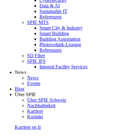
Cybersecurity
Data & AI
Sustainable IT
Referenzen
SPIE MTS
Smart City & Industry
Smart Building
Building Automation
Photovoltaik-Leasing
Referenzen
SD Fiber
SPIE IFS
Integral Facility Services
News
News
Events
Blog
Über SPIE
Über SPIE Schweiz
Nachhaltigkeit
Karriere
Kontakt
Karriere
en
fr