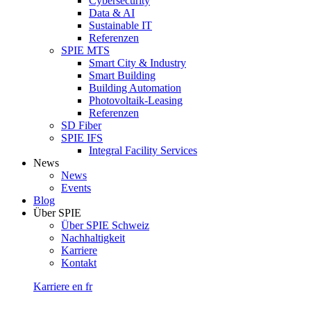
Cybersecurity
Data & AI
Sustainable IT
Referenzen
SPIE MTS
Smart City & Industry
Smart Building
Building Automation
Photovoltaik-Leasing
Referenzen
SD Fiber
SPIE IFS
Integral Facility Services
News
News
Events
Blog
Über SPIE
Über SPIE Schweiz
Nachhaltigkeit
Karriere
Kontakt
Karriere
en
fr