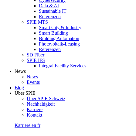
Cybersecurity
Data & AI
Sustainable IT
Referenzen
SPIE MTS
Smart City & Industry
Smart Building
Building Automation
Photovoltaik-Leasing
Referenzen
SD Fiber
SPIE IFS
Integral Facility Services
News
News
Events
Blog
Über SPIE
Über SPIE Schweiz
Nachhaltigkeit
Karriere
Kontakt
Karriere
en
fr