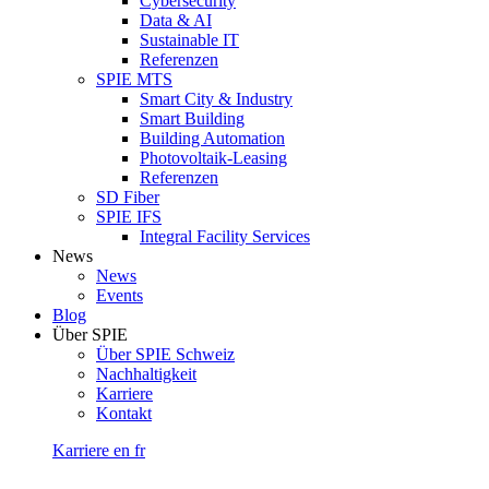
Cybersecurity
Data & AI
Sustainable IT
Referenzen
SPIE MTS
Smart City & Industry
Smart Building
Building Automation
Photovoltaik-Leasing
Referenzen
SD Fiber
SPIE IFS
Integral Facility Services
News
News
Events
Blog
Über SPIE
Über SPIE Schweiz
Nachhaltigkeit
Karriere
Kontakt
Karriere
en
fr