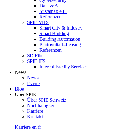
Cybersecurity
Data & AI
Sustainable IT
Referenzen
SPIE MTS
Smart City & Industry
Smart Building
Building Automation
Photovoltaik-Leasing
Referenzen
SD Fiber
SPIE IFS
Integral Facility Services
News
News
Events
Blog
Über SPIE
Über SPIE Schweiz
Nachhaltigkeit
Karriere
Kontakt
Karriere
en
fr