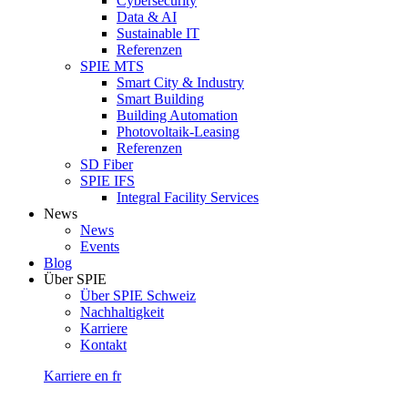
Cybersecurity
Data & AI
Sustainable IT
Referenzen
SPIE MTS
Smart City & Industry
Smart Building
Building Automation
Photovoltaik-Leasing
Referenzen
SD Fiber
SPIE IFS
Integral Facility Services
News
News
Events
Blog
Über SPIE
Über SPIE Schweiz
Nachhaltigkeit
Karriere
Kontakt
Karriere
en
fr