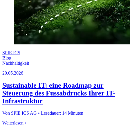
SPIE ICS
Blog
Nachhaltigkeit
20.05.2026
Sustainable IT: eine Roadmap zur
Steuerung des Fussabdrucks Ihrer IT-
Infrastruktur
Von SPIE ICS AG • Lesedauer: 14 Minuten
Weiterlesen