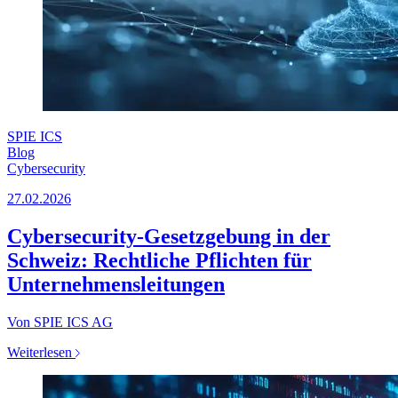
SPIE ICS
Blog
Cybersecurity
27.02.2026
Cybersecurity-Gesetzgebung in der
Schweiz: Rechtliche Pflichten für
Unternehmensleitungen
Von SPIE ICS AG
Weiterlesen