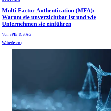
Multi Factor Authentication (MFA):
Warum sie unverzichtbar ist und wie
Unternehmen sie einführen
Von SPIE ICS AG
Weiterlesen