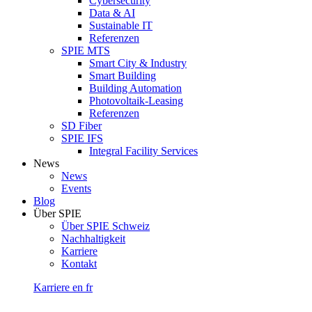
Cybersecurity
Data & AI
Sustainable IT
Referenzen
SPIE MTS
Smart City & Industry
Smart Building
Building Automation
Photovoltaik-Leasing
Referenzen
SD Fiber
SPIE IFS
Integral Facility Services
News
News
Events
Blog
Über SPIE
Über SPIE Schweiz
Nachhaltigkeit
Karriere
Kontakt
Karriere
en
fr