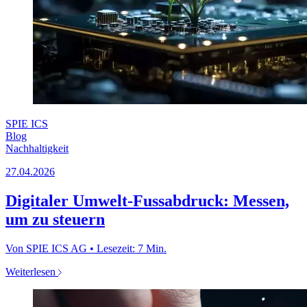
SPIE ICS
Blog
Nachhaltigkeit
27.04.2026
Digitaler Umwelt-Fussabdruck: Messen,
um zu steuern
Von SPIE ICS AG • Lesezeit: 7 Min.
Weiterlesen