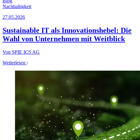
Blog
Nachhaltigkeit
27.05.2026
Sustainable IT als Innovationshebel: Die
Wahl von Unternehmen mit Weitblick
Von SPIE ICS AG
Weiterlesen