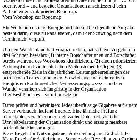
Moderatorinnen und Moderatoren im Unternehmen durch – vor Ort
oder hybrid – und begleitet Organisationen anschliessend beim
Aufbau einer strukturierten Roadmap.
Vom Workshop zur Roadmap
Ein Workshop erzeugt Energie und Ideen. Die eigentliche Aufgabe
besteht darin, diese zu kanalisieren, damit der Schwung nach dem
Termin nicht verpufft.
Um den Wandel dauerhaft voranzutreiben, hat sich ein Vorgehen in
drei Schritten bewährt: (1) interne Botschafterinnen und Botschafter
bereits während des Workshops identifizieren, (2) einen priorisierten
Aktionsplan mit vierteljährlichen Meilensteinen festlegen, (3)
entsprechende Ziele in die jährlichen Leistungsbeurteilungen der
betroffenen Teams aufnehmen. So wird aus einem einmaligen
Ereignis ein kontinuierlicher Verbesserungsprozess – und der
Wandel verankert sich langfristig in der Organisation.
Drei Best Practices – sofort umsetzbar
Daten prüfen und bereinigen:
Jedes überflüssige Gigabyte auf einem
Server verbraucht laufend Energie. Eine jährliche Prüfung
redundanter, veralteter oder irrelevanter Daten reduziert die
Umweltbelastung der Organisation direkt und erzeugt messbare
betriebliche Einsparungen.
Klare Regeln für Nutzungsdauer, Aufarbeitung und End-of-Life:
Klare Regeln für Aufarbeitung, Spende oder Recycling von Geräten