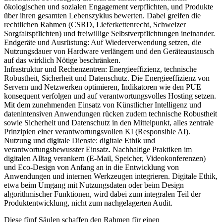
ökologischen und sozialen Engagement verpflichten, und Produkte
über ihren gesamten Lebenszyklus bewerten. Dabei greifen die
rechtlichen Rahmen (CSRD, Lieferkettenrecht, Schweizer
Sorgfaltspflichten) und freiwillige Selbstverpflichtungen ineinander.
Endgeräte und Ausrüstung:
Auf Wiederverwendung setzen, die
Nutzungsdauer von Hardware verlängern und den Geräteaustausch
auf das wirklich Nötige beschränken.
Infrastruktur und Rechenzentren:
Energieeffizienz, technische
Robustheit, Sicherheit und Datenschutz. Die Energieeffizienz von
Servern und Netzwerken optimieren, Indikatoren wie den PUE
konsequent verfolgen und auf verantwortungsvolles Hosting setzen.
Mit dem zunehmenden Einsatz von Künstlicher Intelligenz und
datenintensiven Anwendungen rücken zudem technische Robustheit
sowie Sicherheit und Datenschutz in den Mittelpunkt, alles zentrale
Prinzipien einer verantwortungsvollen KI (Responsible AI).
Nutzung und digitale Dienste
: digitale Ethik und
verantwortungsbewusster Einsatz. Nachhaltige Praktiken im
digitalen Alltag verankern (E-Mail, Speicher, Videokonferenzen)
und Eco-Design von Anfang an in die Entwicklung von
Anwendungen und internen Werkzeugen integrieren. Digitale Ethik,
etwa beim Umgang mit Nutzungsdaten oder beim Design
algorithmischer Funktionen, wird dabei zum integralen Teil der
Produktentwicklung, nicht zum nachgelagerten Audit.
Diese fünf Säulen schaffen den Rahmen für einen