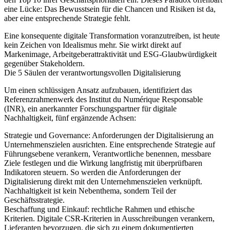
eine Lücke: Das Bewusstsein für die Chancen und Risiken ist da,
aber eine entsprechende Strategie fehlt.
Eine konsequente digitale Transformation voranzutreiben, ist heute
kein Zeichen von Idealismus mehr. Sie wirkt direkt auf
Markenimage, Arbeitgeberattraktivität und ESG-Glaubwürdigkeit
gegenüber Stakeholdern.
Die 5 Säulen der verantwortungsvollen Digitalisierung
Um einen schlüssigen Ansatz aufzubauen, identifiziert das
Referenzrahmenwerk des Institut du Numérique Responsable
(INR), ein anerkannter Forschungspartner für digitale
Nachhaltigkeit, fünf ergänzende Achsen:
Strategie und Governance:
Anforderungen der Digitalisierung an
Unternehmenszielen ausrichten. Eine entsprechende Strategie auf
Führungsebene verankern, Verantwortliche benennen, messbare
Ziele festlegen und die Wirkung langfristig mit überprüfbaren
Indikatoren steuern. So werden die Anforderungen der
Digitalisierung direkt mit den Unternehmenszielen verknüpft.
Nachhaltigkeit ist kein Nebenthema, sondern Teil der
Geschäftsstrategie.
Beschaffung und Einkauf:
rechtliche Rahmen und ethische
Kriterien. Digitale CSR-Kriterien in Ausschreibungen verankern,
Lieferanten bevorzugen, die sich zu einem dokumentierten