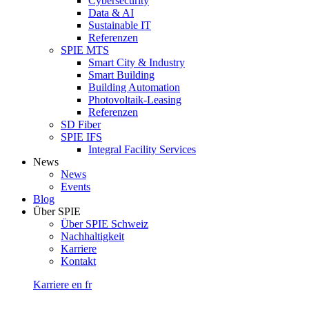
Cybersecurity
Data & AI
Sustainable IT
Referenzen
SPIE MTS
Smart City & Industry
Smart Building
Building Automation
Photovoltaik-Leasing
Referenzen
SD Fiber
SPIE IFS
Integral Facility Services
News
News
Events
Blog
Über SPIE
Über SPIE Schweiz
Nachhaltigkeit
Karriere
Kontakt
Karriere
en
fr