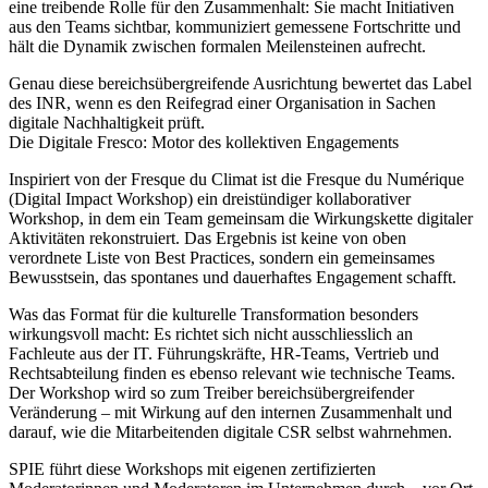
eine treibende Rolle für den Zusammenhalt: Sie macht Initiativen
aus den Teams sichtbar, kommuniziert gemessene Fortschritte und
hält die Dynamik zwischen formalen Meilensteinen aufrecht.
Genau diese bereichsübergreifende Ausrichtung bewertet das Label
des INR, wenn es den Reifegrad einer Organisation in Sachen
digitale Nachhaltigkeit prüft.
Die Digitale Fresco: Motor des kollektiven Engagements
Inspiriert von der Fresque du Climat ist die Fresque du Numérique
(Digital Impact Workshop) ein dreistündiger kollaborativer
Workshop, in dem ein Team gemeinsam die Wirkungskette digitaler
Aktivitäten rekonstruiert. Das Ergebnis ist keine von oben
verordnete Liste von Best Practices, sondern ein gemeinsames
Bewusstsein, das spontanes und dauerhaftes Engagement schafft.
Was das Format für die kulturelle Transformation besonders
wirkungsvoll macht: Es richtet sich nicht ausschliesslich an
Fachleute aus der IT. Führungskräfte, HR-Teams, Vertrieb und
Rechtsabteilung finden es ebenso relevant wie technische Teams.
Der Workshop wird so zum Treiber bereichsübergreifender
Veränderung – mit Wirkung auf den internen Zusammenhalt und
darauf, wie die Mitarbeitenden digitale CSR selbst wahrnehmen.
SPIE führt diese Workshops mit eigenen zertifizierten