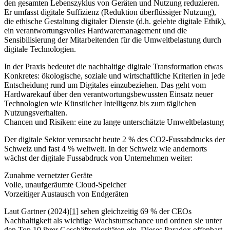
den gesamten Lebenszyklus von Geräten und Nutzung reduzieren.
Er umfasst digitale Suffizienz (Reduktion überflüssiger Nutzung),
die ethische Gestaltung digitaler Dienste (d.h. gelebte digitale Ethik),
ein verantwortungsvolles Hardwaremanagement und die
Sensibilisierung der Mitarbeitenden für die Umweltbelastung durch
digitale Technologien.
In der Praxis bedeutet die nachhaltige digitale Transformation etwas
Konkretes: ökologische, soziale und wirtschaftliche Kriterien in jede
Entscheidung rund um Digitales einzubeziehen. Das geht vom
Hardwarekauf über den verantwortungsbewussten Einsatz neuer
Technologien wie Künstlicher Intelligenz bis zum täglichen
Nutzungsverhalten.
Chancen und Risiken: eine zu lange unterschätzte Umweltbelastung
Der digitale Sektor verursacht heute 2 % des CO2-Fussabdrucks der
Schweiz und fast 4 % weltweit. In der Schweiz wie andernorts
wächst der digitale Fussabdruck von Unternehmen weiter:
Zunahme vernetzter Geräte
Volle, unaufgeräumte Cloud-Speicher
Vorzeitiger Austausch von Endgeräten
Laut Gartner (2024)
[1]
sehen gleichzeitig 69 % der CEOs
Nachhaltigkeit als wichtige Wachstumschance und ordnen sie unter
den Top 10 ihrer Geschäftsprioritäten ein. Dieses Paradox offenbart