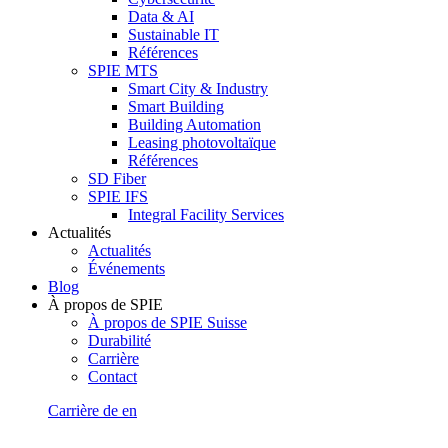
Data & AI
Sustainable IT
Références
SPIE MTS
Smart City & Industry
Smart Building
Building Automation
Leasing photovoltaïque
Références
SD Fiber
SPIE IFS
Integral Facility Services
Actualités
Actualités
Événements
Blog
À propos de SPIE
À propos de SPIE Suisse
Durabilité
Carrière
Contact
Carrière
de
en