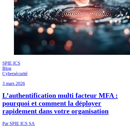
SPIE ICS
Blog
Cybersécurité
3 mars 2026
L’authentification multi facteur MFA :
pourquoi et comment la déployer
rapidement dans votre organisation
Par SPIE ICS SA