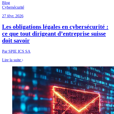
Blog
Cybersécurité
27 févr. 2026
Les obligations légales en cybersécurité :
ce que tout dirigeant d’entreprise suisse
doit savoir
Par SPIE ICS SA
Lire la suite