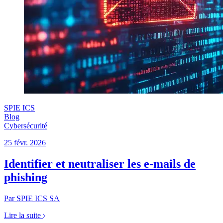
SPIE ICS
Blog
Cybersécurité
25 févr. 2026
Identifier et neutraliser les e-mails de
phishing
Par SPIE ICS SA
Lire la suite