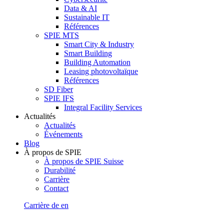
Data & AI
Sustainable IT
Références
SPIE MTS
Smart City & Industry
Smart Building
Building Automation
Leasing photovoltaïque
Références
SD Fiber
SPIE IFS
Integral Facility Services
Actualités
Actualités
Événements
Blog
À propos de SPIE
À propos de SPIE Suisse
Durabilité
Carrière
Contact
Carrière
de
en