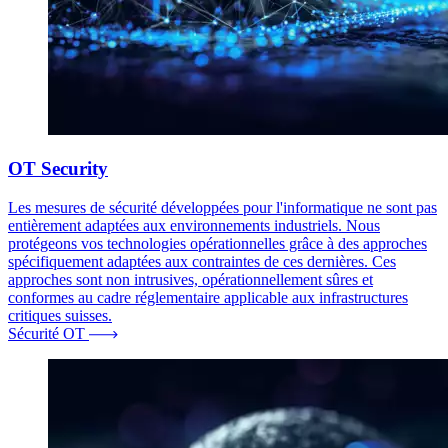
OT Security
Les mesures de sécurité développées pour l'informatique ne sont pas
entièrement adaptées aux environnements industriels. Nous
protégeons vos technologies opérationnelles grâce à des approches
spécifiquement adaptées aux contraintes de ces dernières. Ces
approches sont non intrusives, opérationnellement sûres et
conformes au cadre réglementaire applicable aux infrastructures
critiques suisses.
Sécurité OT