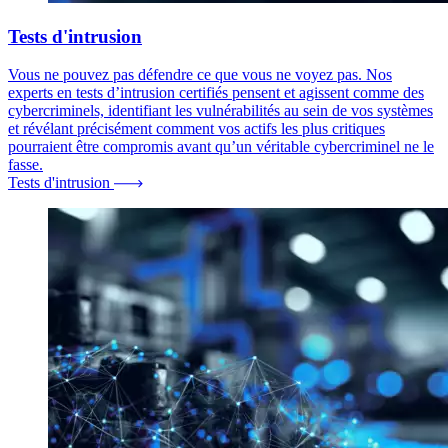
Tests d'intrusion
Vous ne pouvez pas défendre ce que vous ne voyez pas. Nos
experts en tests d’intrusion certifiés pensent et agissent comme des
cybercriminels, identifiant les vulnérabilités au sein de vos systèmes
et révélant précisément comment vos actifs les plus critiques
pourraient être compromis avant qu’un véritable cybercriminel ne le
fasse.
Tests d'intrusion