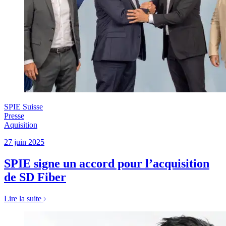
SPIE Suisse
Presse
Aquisition
27 juin 2025
SPIE signe un accord pour l’acquisition
de SD Fiber
Lire la suite