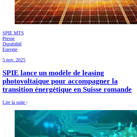
SPIE MTS
Presse
Durabilité
Energie
5 nov. 2025
SPIE lance un modèle de leasing
photovoltaïque pour accompagner la
transition énergétique en Suisse romande
Lire la suite