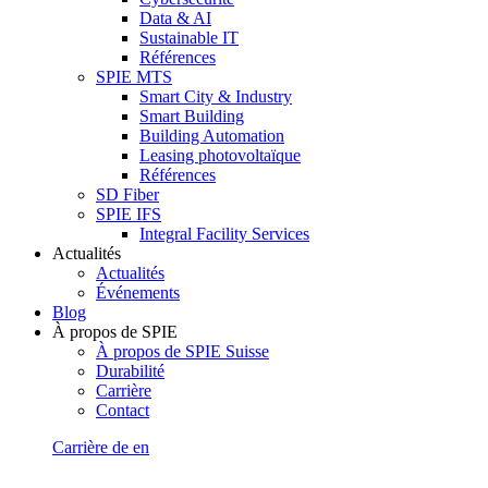
Data & AI
Sustainable IT
Références
SPIE MTS
Smart City & Industry
Smart Building
Building Automation
Leasing photovoltaïque
Références
SD Fiber
SPIE IFS
Integral Facility Services
Actualités
Actualités
Événements
Blog
À propos de SPIE
À propos de SPIE Suisse
Durabilité
Carrière
Contact
Carrière
de
en