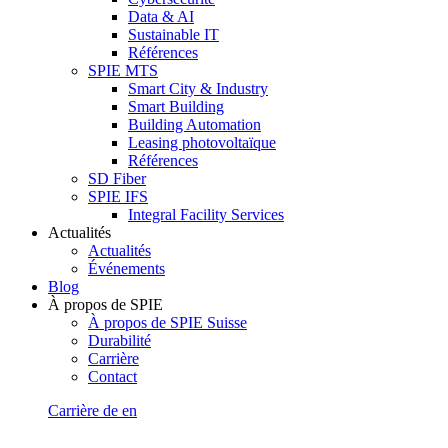
Data & AI
Sustainable IT
Références
SPIE MTS
Smart City & Industry
Smart Building
Building Automation
Leasing photovoltaïque
Références
SD Fiber
SPIE IFS
Integral Facility Services
Actualités
Actualités
Événements
Blog
À propos de SPIE
À propos de SPIE Suisse
Durabilité
Carrière
Contact
Carrière
de
en