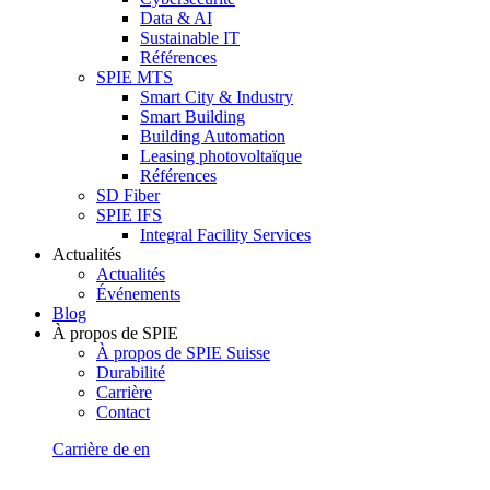
Data & AI
Sustainable IT
Références
SPIE MTS
Smart City & Industry
Smart Building
Building Automation
Leasing photovoltaïque
Références
SD Fiber
SPIE IFS
Integral Facility Services
Actualités
Actualités
Événements
Blog
À propos de SPIE
À propos de SPIE Suisse
Durabilité
Carrière
Contact
Carrière
de
en