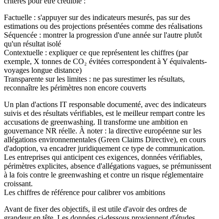
critères pour être crédible :
Factuelle
: s'appuyer sur des indicateurs mesurés, pas sur des
estimations ou des projections présentées comme des réalisations
Séquencée
: montrer la progression d'une année sur l'autre plutôt
qu'un résultat isolé
Contextuelle
: expliquer ce que représentent les chiffres (par
exemple, X tonnes de CO₂ évitées correspondent à Y équivalents-
voyages longue distance)
Transparente sur les limites
: ne pas surestimer les résultats,
reconnaître les périmètres non encore couverts
Un plan d'actions IT responsable documenté, avec des indicateurs
suivis et des résultats vérifiables, est le meilleur rempart contre les
accusations de greenwashing. Il transforme une ambition en
gouvernance NR réelle. À noter : la directive européenne sur les
allégations environnementales (Green Claims Directive), en cours
d'adoption, va encadrer juridiquement ce type de communication.
Les entreprises qui anticipent ces exigences, données vérifiables,
périmètres explicites, absence d'allégations vagues, se prémunissent
à la fois contre le greenwashing et contre un risque réglementaire
croissant.
Les chiffres de référence pour calibrer vos ambitions
Avant de fixer des objectifs, il est utile d'avoir des ordres de
grandeur en tête. Les données ci-dessous proviennent d'études