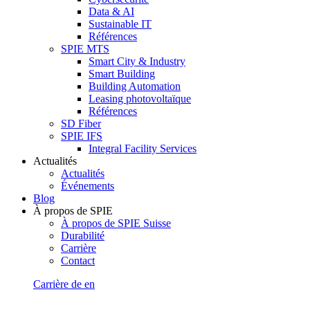
Data & AI
Sustainable IT
Références
SPIE MTS
Smart City & Industry
Smart Building
Building Automation
Leasing photovoltaïque
Références
SD Fiber
SPIE IFS
Integral Facility Services
Actualités
Actualités
Événements
Blog
À propos de SPIE
À propos de SPIE Suisse
Durabilité
Carrière
Contact
Carrière
de
en