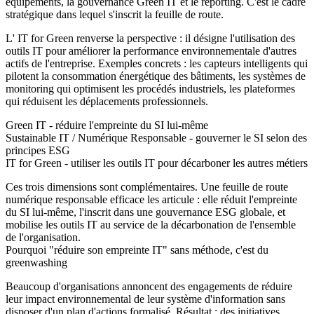
équipements, la gouvernance Green IT et le reporting. C'est le cadre
stratégique dans lequel s'inscrit la feuille de route.
L' IT for Green renverse la perspective : il désigne l'utilisation des
outils IT pour améliorer la performance environnementale d'autres
actifs de l'entreprise. Exemples concrets : les capteurs intelligents qui
pilotent la consommation énergétique des bâtiments, les systèmes de
monitoring qui optimisent les procédés industriels, les plateformes
qui réduisent les déplacements professionnels.
Green IT
- réduire l'empreinte du SI lui-même
Sustainable IT / Numérique Responsable
- gouverner le SI selon des
principes ESG
IT for Green
- utiliser les outils IT pour décarboner les autres métiers
Ces trois dimensions sont complémentaires. Une feuille de route
numérique responsable efficace les articule : elle réduit l'empreinte
du SI lui-même, l'inscrit dans une gouvernance ESG globale, et
mobilise les outils IT au service de la décarbonation de l'ensemble
de l'organisation.
Pourquoi "réduire son empreinte IT" sans méthode, c'est du
greenwashing
Beaucoup d'organisations annoncent des engagements de réduire
leur impact environnemental de leur système d'information sans
disposer d'un plan d'actions formalisé. Résultat : des initiatives