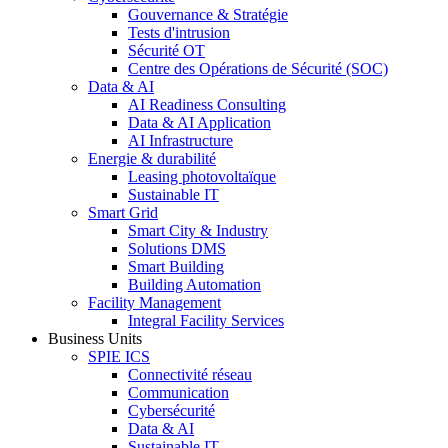
Gouvernance & Stratégie
Tests d'intrusion
Sécurité OT
Centre des Opérations de Sécurité (SOC)
Data & AI
AI Readiness Consulting
Data & AI Application
AI Infrastructure
Energie & durabilité
Leasing photovoltaïque
Sustainable IT
Smart Grid
Smart City & Industry
Solutions DMS
Smart Building
Building Automation
Facility Management
Integral Facility Services
Business Units
SPIE ICS
Connectivité réseau
Communication
Cybersécurité
Data & AI
Sustainable IT