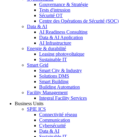
Gouvernance & Stratégie
Tests d'intrusion
Sécurité OT
Centre des Opérations de Sécurité (SOC)
Data & AI
AI Readiness Consulting
Data & AI Application
AI Infrastructure
Energie & durabilité
Leasing photovoltaïque
Sustainable IT
Smart Grid
Smart City & Industry
Solutions DMS
Smart Building
Building Automation
Facility Management
Integral Facility Services
Business Units
SPIE ICS
Connectivité réseau
Communication
Cybersécurité
Data & AI
Sustainable IT