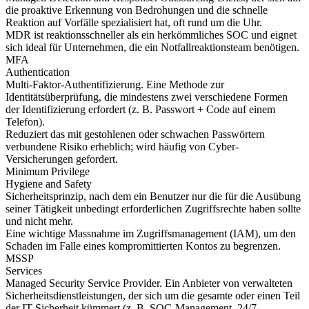
die proaktive Erkennung von Bedrohungen und die schnelle
Reaktion auf Vorfälle spezialisiert hat, oft rund um die Uhr.
MDR ist reaktionsschneller als ein herkömmliches SOC und eignet
sich ideal für Unternehmen, die ein Notfallreaktionsteam benötigen.
MFA
Authentication
Multi-Faktor-Authentifizierung. Eine Methode zur
Identitätsüberprüfung, die mindestens zwei verschiedene Formen
der Identifizierung erfordert (z. B. Passwort + Code auf einem
Telefon).
Reduziert das mit gestohlenen oder schwachen Passwörtern
verbundene Risiko erheblich; wird häufig von Cyber-
Versicherungen gefordert.
Minimum Privilege
Hygiene and Safety
Sicherheitsprinzip, nach dem ein Benutzer nur die für die Ausübung
seiner Tätigkeit unbedingt erforderlichen Zugriffsrechte haben sollte
und nicht mehr.
Eine wichtige Massnahme im Zugriffsmanagement (IAM), um den
Schaden im Falle eines kompromittierten Kontos zu begrenzen.
MSSP
Services
Managed Security Service Provider. Ein Anbieter von verwalteten
Sicherheitsdienstleistungen, der sich um die gesamte oder einen Teil
der IT-Sicherheit kümmert (z. B. SOC-Management, 24/7-