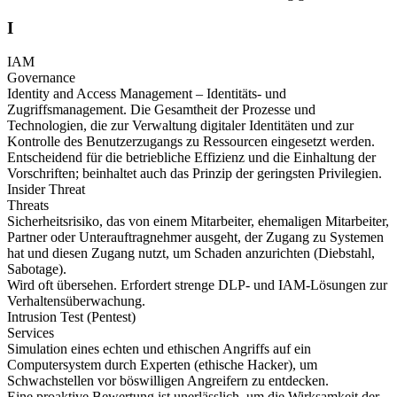
I
IAM
Governance
Identity and Access Management – Identitäts- und
Zugriffsmanagement. Die Gesamtheit der Prozesse und
Technologien, die zur Verwaltung digitaler Identitäten und zur
Kontrolle des Benutzerzugangs zu Ressourcen eingesetzt werden.
Entscheidend für die betriebliche Effizienz und die Einhaltung der
Vorschriften; beinhaltet auch das Prinzip der geringsten Privilegien.
Insider Threat
Threats
Sicherheitsrisiko, das von einem Mitarbeiter, ehemaligen Mitarbeiter,
Partner oder Unterauftragnehmer ausgeht, der Zugang zu Systemen
hat und diesen Zugang nutzt, um Schaden anzurichten (Diebstahl,
Sabotage).
Wird oft übersehen. Erfordert strenge DLP- und IAM-Lösungen zur
Verhaltensüberwachung.
Intrusion Test (Pentest)
Services
Simulation eines echten und ethischen Angriffs auf ein
Computersystem durch Experten (ethische Hacker), um
Schwachstellen vor böswilligen Angreifern zu entdecken.
Eine proaktive Bewertung ist unerlässlich, um die Wirksamkeit der