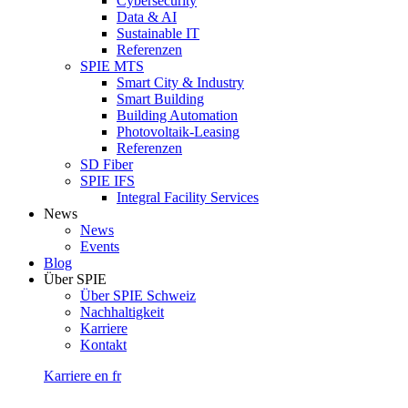
Cybersecurity
Data & AI
Sustainable IT
Referenzen
SPIE MTS
Smart City & Industry
Smart Building
Building Automation
Photovoltaik-Leasing
Referenzen
SD Fiber
SPIE IFS
Integral Facility Services
News
News
Events
Blog
Über SPIE
Über SPIE Schweiz
Nachhaltigkeit
Karriere
Kontakt
Karriere
en
fr