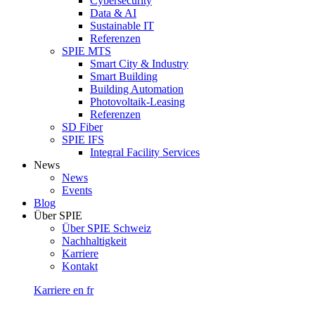
Cybersecurity
Data & AI
Sustainable IT
Referenzen
SPIE MTS
Smart City & Industry
Smart Building
Building Automation
Photovoltaik-Leasing
Referenzen
SD Fiber
SPIE IFS
Integral Facility Services
News
News
Events
Blog
Über SPIE
Über SPIE Schweiz
Nachhaltigkeit
Karriere
Kontakt
Karriere
en
fr