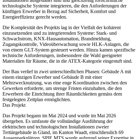
Installationen ausgestattet sind und gleichzeitig fortschrittliche
technologische Systeme integrieren, die den Anforderungen der
künftigen Erwerber in Bezug auf Sicherheit, Komfort und
Energieeffizienz gerecht werden.
Die Komplexität des Projekts lag in der Vielfalt der kohärent
einzusetzenden und zu integrierenden Systeme: Stark- und
Schwachstrom, KNX-Hausautomation, Brandmeldung,
Zugangskontrolle, Videoüberwachung sowie HLK-Anlagen, die
von einem GLT-System gesteuert werden. Hinzu kamen spezifische
technische Anforderungen, insbesondere die Wahl geeigneter
Materialien für Räume, die in die ATEX-Kategorie eingestuft sind.
Der Bau verlief in zwei unterschiedlichen Phasen: Gebäude A mit
einem einzigen Erwerber und Gebäude B mit einer
Mehrzwecknutzung, was eine enge Koordination zwischen den
Gewerken erforderte, um strenge Fristen einzuhalten, die den
Erwerbern die Einrichtung ihrer Räumlichkeiten gemäss dem
festgelegten Zeitplan ermöglichten.
Das Projekt
Das Projekt begann im Mai 2024 und wurde im Mai 2026
übergeben. Es umfasste die vollständige Ausführung der
elektrischen und technologischen Installationen zweier
Tertiärgebäude in Gland, im Kanton Waadt, einschliesslich 69
Aussenparkplätzen. SPIE MTS wurde aufgrund seiner Expertise in