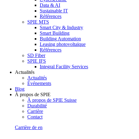
Data & AI
Sustainable IT
Références
SPIE MTS
Smart City & Industry
Smart Building
Building Automation
Leasing photovoltaïque
Références
SD Fiber
SPIE IFS
Integral Facility Services
Actualités
Actualités
Événements
Blog
À propos de SPIE
À propos de SPIE Suisse
Durabilité
Carrière
Contact
Carrière
de
en