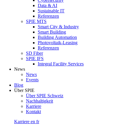
Cybersecurity
Data & AI
Sustainable IT
Referenzen
SPIE MTS
Smart City & Industry
Smart Building
Building Automation
Photovoltaik-Leasing
Referenzen
SD Fiber
SPIE IFS
Integral Facility Services
News
News
Events
Blog
Über SPIE
Über SPIE Schweiz
Nachhaltigkeit
Karriere
Kontakt
Karriere
en
fr