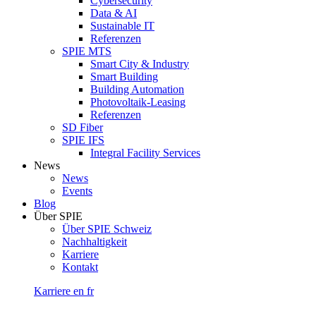
Cybersecurity
Data & AI
Sustainable IT
Referenzen
SPIE MTS
Smart City & Industry
Smart Building
Building Automation
Photovoltaik-Leasing
Referenzen
SD Fiber
SPIE IFS
Integral Facility Services
News
News
Events
Blog
Über SPIE
Über SPIE Schweiz
Nachhaltigkeit
Karriere
Kontakt
Karriere
en
fr