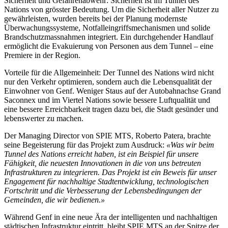
Sicherheit und Gefahrenabwehr:
Sicherheit ist im Tunnel des
Nations von grösster Bedeutung. Um die Sicherheit aller Nutzer zu
gewährleisten, wurden bereits bei der Planung modernste
Überwachungssysteme, Notfalleingriffsmechanismen und solide
Brandschutzmassnahmen integriert. Ein durchgehender Handlauf
ermöglicht die Evakuierung von Personen aus dem Tunnel – eine
Premiere in der Region.
Vorteile für die Allgemeinheit:
Der Tunnel des Nations wird nicht
nur den Verkehr optimieren, sondern auch die Lebensqualität der
Einwohner von Genf. Weniger Staus auf der Autobahnachse Grand
Saconnex und im Viertel Nations sowie bessere Luftqualität und
eine bessere Erreichbarkeit tragen dazu bei, die Stadt gesünder und
lebenswerter zu machen.
Der Managing Director von SPIE MTS, Roberto Patera, brachte
seine Begeisterung für das Projekt zum Ausdruck:
«Was wir beim
Tunnel des Nations erreicht haben, ist ein Beispiel für unsere
Fähigkeit, die neuesten Innovationen in die von uns betreuten
Infrastrukturen zu integrieren. Das Projekt ist ein Beweis für unser
Engagement für nachhaltige Stadtentwicklung, technologischen
Fortschritt und die Verbesserung der Lebensbedingungen der
Gemeinden, die wir bedienen.»
Während Genf in eine neue Ära der intelligenten und nachhaltigen
städtischen Infrastruktur eintritt, bleibt SPIE MTS an der Spitze der