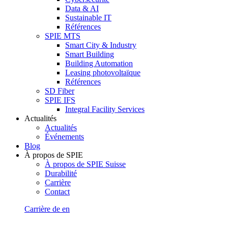
Data & AI
Sustainable IT
Références
SPIE MTS
Smart City & Industry
Smart Building
Building Automation
Leasing photovoltaïque
Références
SD Fiber
SPIE IFS
Integral Facility Services
Actualités
Actualités
Événements
Blog
À propos de SPIE
À propos de SPIE Suisse
Durabilité
Carrière
Contact
Carrière
de
en