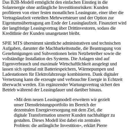
Das B2B-Modell ermöglicht den einfachen Einstieg in die
Solarenergie ohne anfängliche Investitionsrisiken: Kunden
profitieren von einer festen monatlichen Leasingrate, einer über die
Vertragslaufzeit verteilten Mehrwertsteuer und der Option zur
Eigentumsübertragung am Ende der Leasinglaufzeit. Finanziert wird
der langfristige Leasingvertrag über Drittinvestoren, sodass die
Kreditlinie der Kunden unangetastet bleibt.
SPIE MTS übernimmt sämtliche administrativen und technischen
Aufgaben, darunter die Machbarkeitsstudie, die Beantragung von
Genehmigungen und Subventionen beim Netzbetreiber sowie die
vollständige Installation des Systems. Die Anlagen sind auf
Eigenverbrauch und maximale Wirtschaftlichkeit ausgelegt und
lassen sich optimal mit Batteriespeichern, Wärmepumpen und
Ladestationen für Elektrofahrzeuge kombinieren. Dank digitaler
Vernetzung kann die erzeugte und verbrauchte Energie in Echtzeit
überwacht werden. Ein ergänzender Wartungsvertrag sichert den
Betrieb während der Leasingdauer und darüber hinaus.
«Mit dem neuen Leasingmodell erweitern wir gezielt
unser Dienstleistungsportfolio im Bereich der
dezentralen Energieversorgung mit dem Ziel, die
digitale Transformation unserer Kunden nachhaltiger zu
gestalten. Dieses Modell löst dabei ein zentrales
Problem: die anfängliche Investition», erklärt Pierre