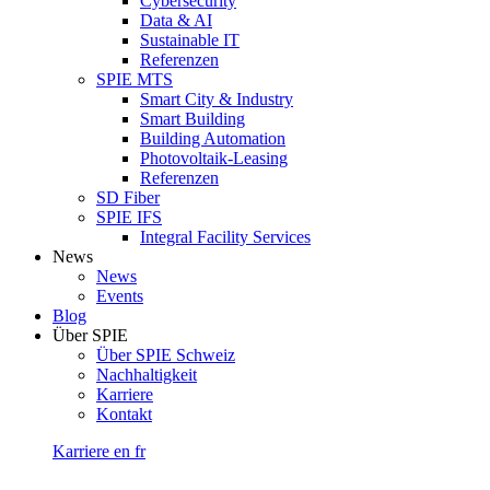
Cybersecurity
Data & AI
Sustainable IT
Referenzen
SPIE MTS
Smart City & Industry
Smart Building
Building Automation
Photovoltaik-Leasing
Referenzen
SD Fiber
SPIE IFS
Integral Facility Services
News
News
Events
Blog
Über SPIE
Über SPIE Schweiz
Nachhaltigkeit
Karriere
Kontakt
Karriere
en
fr