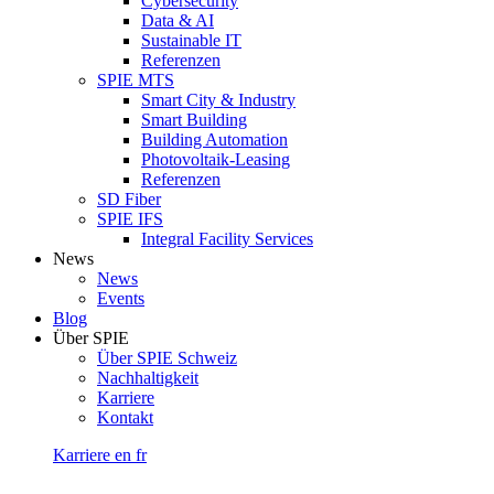
Cybersecurity
Data & AI
Sustainable IT
Referenzen
SPIE MTS
Smart City & Industry
Smart Building
Building Automation
Photovoltaik-Leasing
Referenzen
SD Fiber
SPIE IFS
Integral Facility Services
News
News
Events
Blog
Über SPIE
Über SPIE Schweiz
Nachhaltigkeit
Karriere
Kontakt
Karriere
en
fr