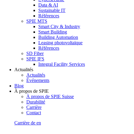
Data & AI
Sustainable IT
Références
SPIE MTS
Smart City & Industry
Smart Building
Building Automation
Leasing photovoltaïque
Références
SD Fiber
SPIE IFS
Integral Facility Services
Actualités
Actualités
Événements
Blog
À propos de SPIE
À propos de SPIE Suisse
Durabilité
Carrière
Contact
Carrière
de
en