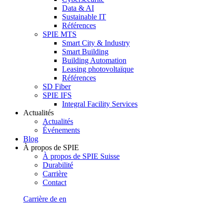
Data & AI
Sustainable IT
Références
SPIE MTS
Smart City & Industry
Smart Building
Building Automation
Leasing photovoltaïque
Références
SD Fiber
SPIE IFS
Integral Facility Services
Actualités
Actualités
Événements
Blog
À propos de SPIE
À propos de SPIE Suisse
Durabilité
Carrière
Contact
Carrière
de
en