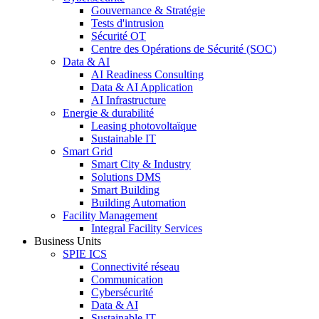
Gouvernance & Stratégie
Tests d'intrusion
Sécurité OT
Centre des Opérations de Sécurité (SOC)
Data & AI
AI Readiness Consulting
Data & AI Application
AI Infrastructure
Energie & durabilité
Leasing photovoltaïque
Sustainable IT
Smart Grid
Smart City & Industry
Solutions DMS
Smart Building
Building Automation
Facility Management
Integral Facility Services
Business Units
SPIE ICS
Connectivité réseau
Communication
Cybersécurité
Data & AI
Sustainable IT