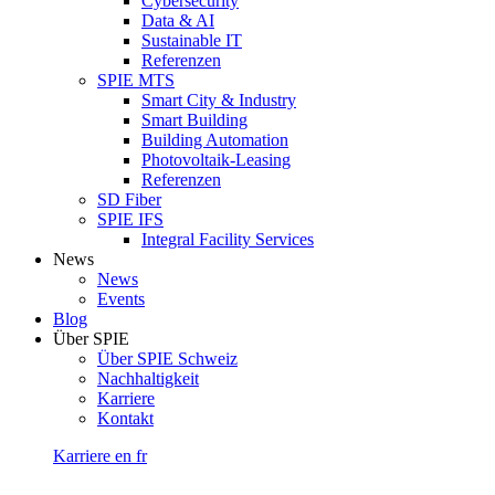
Cybersecurity
Data & AI
Sustainable IT
Referenzen
SPIE MTS
Smart City & Industry
Smart Building
Building Automation
Photovoltaik-Leasing
Referenzen
SD Fiber
SPIE IFS
Integral Facility Services
News
News
Events
Blog
Über SPIE
Über SPIE Schweiz
Nachhaltigkeit
Karriere
Kontakt
Karriere
en
fr