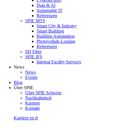
Cybersecurity
Data & AI
Sustainable IT
Referenzen
SPIE MTS
Smart City & Industry
Smart Building
Building Automation
Photovoltaik-Leasing
Referenzen
SD Fiber
SPIE IFS
Integral Facility Services
News
News
Events
Blog
Über SPIE
Über SPIE Schweiz
Nachhaltigkeit
Karriere
Kontakt
Karriere
en
fr