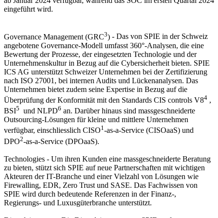
ab Januar 2024 verfügbar, während das SOC im ersten Quartal 2024
eingeführt wird.
3
Governance Management (GRC
)
- Das von SPIE in der Schweiz
angebotene Governance-Modell umfasst 360°-Analysen, die eine
Bewertung der Prozesse, der eingesetzten Technologie und der
Unternehmenskultur in Bezug auf die Cybersicherheit bieten. SPIE
ICS AG unterstützt Schweizer Unternehmen bei der Zertifizierung
nach ISO 27001, bei internen Audits und Lückenanalysen. Das
Unternehmen bietet zudem seine Expertise in Bezug auf die
4
Überprüfung der Konformität mit den Standards CIS controls V8
,
5
6
BSI
und NLPD
an. Darüber hinaus sind massgeschneiderte
Outsourcing-Lösungen für kleine und mittlere Unternehmen
1
verfügbar, einschliesslich CISO
-as-a-Service (CISOaaS) und
2
DPO
-as-a-Service (DPOaaS).
Technologies
- Um ihren Kunden eine massgeschneiderte Beratung
zu bieten, stützt sich SPIE auf neue Partnerschaften mit wichtigen
Akteuren der IT-Branche und einer Vielzahl von Lösungen wie
Firewalling, EDR, Zero Trust und SASE. Das Fachwissen von
SPIE wird durch bedeutende Referenzen in der Finanz-,
Regierungs- und Luxusgüterbranche unterstützt.