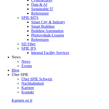
Cybersecurity
Data & AI
Sustainable IT
Referenzen
SPIE MTS
Smart City & Industry
Smart Building
Building Automation
Photovoltaik-Leasing
Referenzen
SD Fiber
SPIE IFS
Integral Facility Services
News
News
Events
Blog
Über SPIE
Über SPIE Schweiz
Nachhaltigkeit
Karriere
Kontakt
Karriere
en
fr