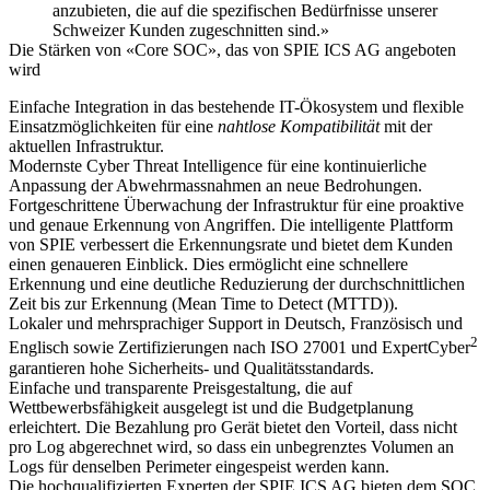
anzubieten, die auf die spezifischen Bedürfnisse unserer
Schweizer Kunden zugeschnitten sind.»
Die Stärken von «Core SOC», das von SPIE ICS AG angeboten
wird
Einfache Integration
in das bestehende IT-Ökosystem und
flexible
Einsatzmöglichkeiten
für eine
nahtlose Kompatibilität
mit der
aktuellen Infrastruktur.
Modernste
Cyber Threat Intelligence
für eine kontinuierliche
Anpassung der Abwehrmassnahmen an neue Bedrohungen.
Fortgeschrittene Überwachung der Infrastruktur
für eine proaktive
und genaue Erkennung von Angriffen. Die intelligente Plattform
von SPIE verbessert die Erkennungsrate und bietet dem Kunden
einen genaueren Einblick. Dies ermöglicht eine schnellere
Erkennung und eine deutliche Reduzierung der durchschnittlichen
Zeit bis zur Erkennung (Mean Time to Detect (MTTD)).
Lokaler und mehrsprachiger Support
in Deutsch, Französisch und
2
Englisch sowie Zertifizierungen nach ISO 27001 und ExpertCyber
garantieren hohe Sicherheits- und Qualitätsstandards.
Einfache und transparente Preisgestaltung
, die auf
Wettbewerbsfähigkeit ausgelegt ist und die Budgetplanung
erleichtert. Die Bezahlung pro Gerät bietet den Vorteil, dass nicht
pro Log abgerechnet wird, so dass ein unbegrenztes Volumen an
Logs für denselben Perimeter eingespeist werden kann.
Die hochqualifizierten Experten der SPIE ICS AG
bieten dem SOC