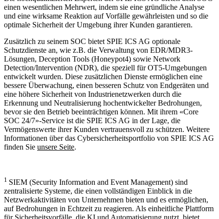
einen wesentlichen Mehrwert, indem sie eine gründliche Analyse
und eine wirksame Reaktion auf Vorfälle gewährleisten und so die
optimale Sicherheit der Umgebung ihrer Kunden garantieren.
Zusätzlich zu seinem SOC bietet SPIE ICS AG optionale
Schutzdienste an, wie z.B. die Verwaltung von EDR/MDR3-
Lösungen, Deception Tools (Honeypot4) sowie Network
Detection/Intervention (NDR), die speziell für OT5-Umgebungen
entwickelt wurden. Diese zusätzlichen Dienste ermöglichen eine
bessere Überwachung, einen besseren Schutz von Endgeräten und
eine höhere Sicherheit von Industrienetzwerken durch die
Erkennung und Neutralisierung hochentwickelter Bedrohungen,
bevor sie den Betrieb beeinträchtigen können. Mit ihrem «Core
SOC 24/7»-Service ist die SPIE ICS AG in der Lage, die
Vermögenswerte ihrer Kunden vertrauensvoll zu schützen. Weitere
Informationen über das Cybersicherheitsportfolio von SPIE ICS AG
finden Sie
unsere Seite
.
1
SIEM (Security Information and Event Management) sind
zentralisierte Systeme, die einen vollständigen Einblick in die
Netzwerkaktivitäten von Unternehmen bieten und es ermöglichen,
auf Bedrohungen in Echtzeit zu reagieren. Als einheitliche Plattform
für Sicherheitsvorfälle, die KI und Automatisierung nutzt, bietet