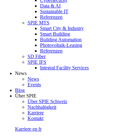
Cybersecurity
Data & AI
Sustainable IT
Referenzen
SPIE MTS
Smart City & Industry
Smart Building
Building Automation
Photovoltaik-Leasing
Referenzen
SD Fiber
SPIE IFS
Integral Facility Services
News
News
Events
Blog
Über SPIE
Über SPIE Schweiz
Nachhaltigkeit
Karriere
Kontakt
Karriere
en
fr