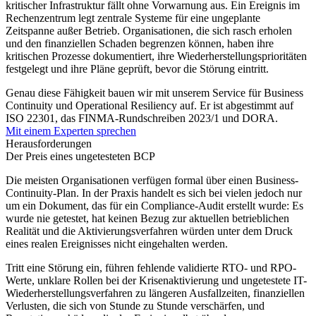
kritischer Infrastruktur fällt ohne Vorwarnung aus. Ein Ereignis im
Rechenzentrum legt zentrale Systeme für eine ungeplante
Zeitspanne außer Betrieb. Organisationen, die sich rasch erholen
und den finanziellen Schaden begrenzen können, haben ihre
kritischen Prozesse dokumentiert, ihre Wiederherstellungsprioritäten
festgelegt und ihre Pläne geprüft, bevor die Störung eintritt.
Genau diese Fähigkeit bauen wir mit unserem Service für Business
Continuity und Operational Resiliency auf. Er ist abgestimmt auf
ISO 22301, das FINMA-Rundschreiben 2023/1 und DORA.
Mit einem Experten sprechen
Herausforderungen
Der Preis eines ungetesteten BCP
Die meisten Organisationen verfügen formal über einen Business-
Continuity-Plan. In der Praxis handelt es sich bei vielen jedoch nur
um ein Dokument, das für ein Compliance-Audit erstellt wurde: Es
wurde nie getestet, hat keinen Bezug zur aktuellen betrieblichen
Realität und die Aktivierungsverfahren würden unter dem Druck
eines realen Ereignisses nicht eingehalten werden.
Tritt eine Störung ein, führen fehlende validierte RTO- und RPO-
Werte, unklare Rollen bei der Krisenaktivierung und ungetestete IT-
Wiederherstellungsverfahren zu längeren Ausfallzeiten, finanziellen
Verlusten, die sich von Stunde zu Stunde verschärfen, und