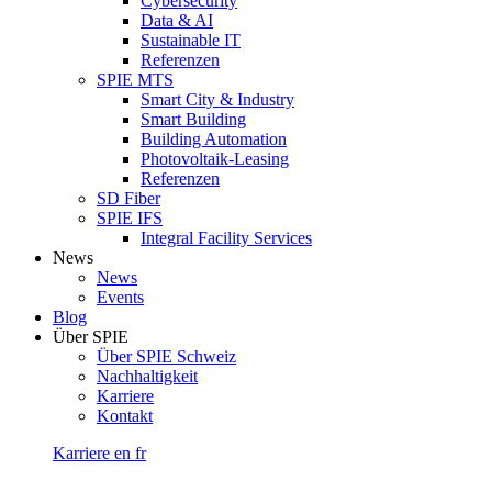
Cybersecurity
Data & AI
Sustainable IT
Referenzen
SPIE MTS
Smart City & Industry
Smart Building
Building Automation
Photovoltaik-Leasing
Referenzen
SD Fiber
SPIE IFS
Integral Facility Services
News
News
Events
Blog
Über SPIE
Über SPIE Schweiz
Nachhaltigkeit
Karriere
Kontakt
Karriere
en
fr