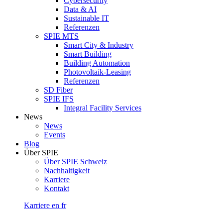
Cybersecurity
Data & AI
Sustainable IT
Referenzen
SPIE MTS
Smart City & Industry
Smart Building
Building Automation
Photovoltaik-Leasing
Referenzen
SD Fiber
SPIE IFS
Integral Facility Services
News
News
Events
Blog
Über SPIE
Über SPIE Schweiz
Nachhaltigkeit
Karriere
Kontakt
Karriere
en
fr