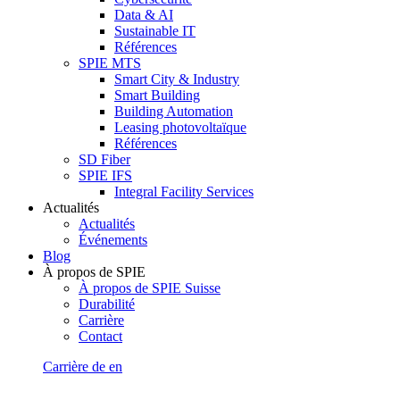
Data & AI
Sustainable IT
Références
SPIE MTS
Smart City & Industry
Smart Building
Building Automation
Leasing photovoltaïque
Références
SD Fiber
SPIE IFS
Integral Facility Services
Actualités
Actualités
Événements
Blog
À propos de SPIE
À propos de SPIE Suisse
Durabilité
Carrière
Contact
Carrière
de
en