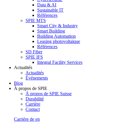
Data & AI
Sustainable IT
Références
SPIE MTS
Smart City & Industry
Smart Building
Building Automation
Leasing photovoltaïque
Références
SD Fiber
SPIE IFS
Integral Facility Services
Actualités
Actualités
Événements
Blog
À propos de SPIE
À propos de SPIE Suisse
Durabilité
Carrière
Contact
Carrière
de
en