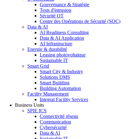
Gouvernance & Stratégie
Tests d'intrusion
Sécurité OT
Centre des Opérations de Sécurité (SOC)
Data & AI
AI Readiness Consulting
Data & AI Application
AI Infrastructure
Energie & durabilité
Leasing photovoltaïque
Sustainable IT
Smart Grid
Smart City & Industry
Solutions DMS
Smart Building
Building Automation
Facility Management
Integral Facility Services
Business Units
SPIE ICS
Connectivité réseau
Communication
Cybersécurité
Data & AI
Sustainable IT