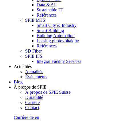
Data & AI
Sustainable IT
Références
SPIE MTS
Smart City & Industry
Smart Building
Building Automation
Leasing photovoltaïque
Références
SD Fiber
SPIE IFS
Integral Facility Services
Actualités
Actualités
Événements
Blog
À propos de SPIE
À propos de SPIE Suisse
Durabilité
Carrière
Contact
Carrière
de
en