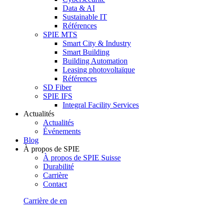
Data & AI
Sustainable IT
Références
SPIE MTS
Smart City & Industry
Smart Building
Building Automation
Leasing photovoltaïque
Références
SD Fiber
SPIE IFS
Integral Facility Services
Actualités
Actualités
Événements
Blog
À propos de SPIE
À propos de SPIE Suisse
Durabilité
Carrière
Contact
Carrière
de
en