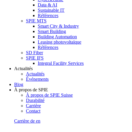
Data & AI
Sustainable IT
Références
SPIE MTS
Smart City & Industry
Smart Building
Building Automation
Leasing photovoltaïque
Références
SD Fiber
SPIE IFS
Integral Facility Services
Actualités
Actualités
Événements
Blog
À propos de SPIE
À propos de SPIE Suisse
Durabilité
Carrière
Contact
Carrière
de
en