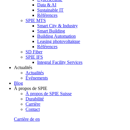
Data & AI
Sustainable IT
Références
SPIE MTS
Smart City & Industry
Smart Building
Building Automation
Leasing photovoltaïque
Références
SD Fiber
SPIE IFS
Integral Facility Services
Actualités
Actualités
Événements
Blog
À propos de SPIE
À propos de SPIE Suisse
Durabilité
Carrière
Contact
Carrière
de
en