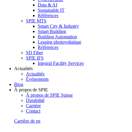
Data & AI
Sustainable IT
Références
SPIE MTS
Smart City & Industry
Smart Building
Building Automation
Leasing photovoltaïque
Références
SD Fiber
SPIE IFS
Integral Facility Services
Actualités
Actualités
Événements
Blog
À propos de SPIE
À propos de SPIE Suisse
Durabilité
Carrière
Contact
Carrière
de
en