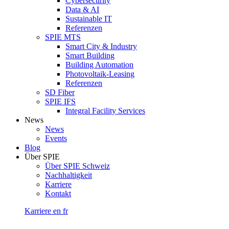
Cybersecurity
Data & AI
Sustainable IT
Referenzen
SPIE MTS
Smart City & Industry
Smart Building
Building Automation
Photovoltaik-Leasing
Referenzen
SD Fiber
SPIE IFS
Integral Facility Services
News
News
Events
Blog
Über SPIE
Über SPIE Schweiz
Nachhaltigkeit
Karriere
Kontakt
Karriere
en
fr