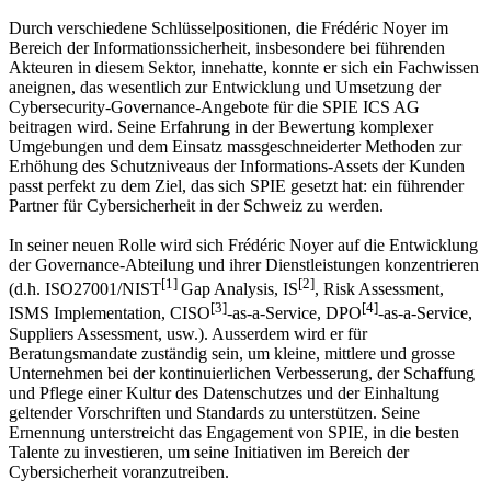
Durch verschiedene Schlüsselpositionen, die Frédéric Noyer im
Bereich der Informationssicherheit, insbesondere bei führenden
Akteuren in diesem Sektor, innehatte, konnte er sich ein Fachwissen
aneignen, das wesentlich zur Entwicklung und Umsetzung der
Cybersecurity-Governance-Angebote für die SPIE ICS AG
beitragen wird. Seine Erfahrung in der Bewertung komplexer
Umgebungen und dem Einsatz massgeschneiderter Methoden zur
Erhöhung des Schutzniveaus der Informations-Assets der Kunden
passt perfekt zu dem Ziel, das sich SPIE gesetzt hat: ein führender
Partner für Cybersicherheit in der Schweiz zu werden.
In seiner neuen Rolle wird sich Frédéric Noyer auf die Entwicklung
der Governance-Abteilung und ihrer Dienstleistungen konzentrieren
[1]
[2]
(d.h. ISO27001/NIST
Gap Analysis, IS
, Risk Assessment,
[3]
[4]
ISMS Implementation, CISO
-as-a-Service, DPO
-as-a-Service,
Suppliers Assessment, usw.). Ausserdem wird er für
Beratungsmandate zuständig sein, um kleine, mittlere und grosse
Unternehmen bei der kontinuierlichen Verbesserung, der Schaffung
und Pflege einer Kultur des Datenschutzes und der Einhaltung
geltender Vorschriften und Standards zu unterstützen. Seine
Ernennung unterstreicht das Engagement von SPIE, in die besten
Talente zu investieren, um seine Initiativen im Bereich der
Cybersicherheit voranzutreiben.